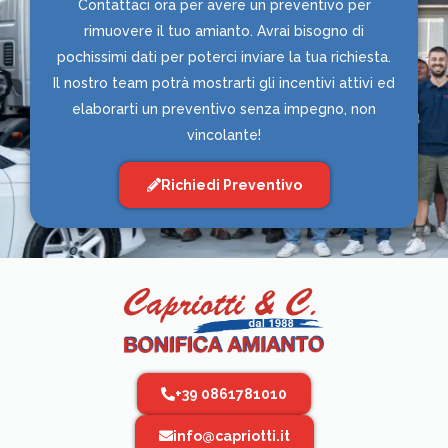
Contattaci ora per avere un preventivo per
rimuovere il tuo amianto. Avrai bisogno di
pochissimi dati per poterci inviare la tua richiesta.
Il nostro team potrà mostrarti gli incentivi attivi ed
elaborarti un preventivo senza impegno, non
vincolante!
Richiedi Preventivo
+39 0861781010
info@capriotti.it