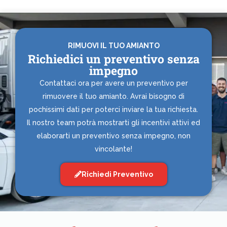
RIMUOVI IL TUO AMIANTO
Richiedici un preventivo senza
impegno
Contattaci ora per avere un preventivo per
rimuovere il tuo amianto. Avrai bisogno di
pochissimi dati per poterci inviare la tua richiesta.
Il nostro team potrà mostrarti gli incentivi attivi ed
elaborarti un preventivo senza impegno, non
vincolante!
Richiedi Preventivo