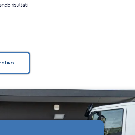
endo risultati
entivo