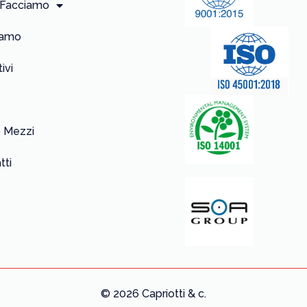
 Facciamo
iamo
ivi
 Mezzi
tti
© 2026 Capriotti & c.