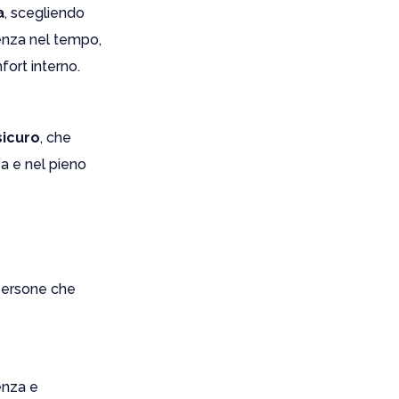
a
, scegliendo
tenza nel tempo,
fort interno.
sicuro
, che
za e nel pieno
 persone che
enza e