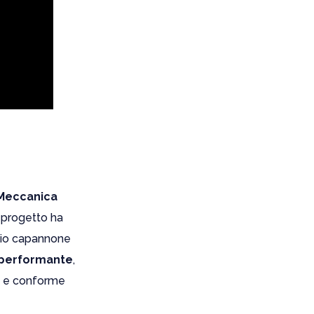
Meccanica
l progetto ha
io capannone
e performante
,
te e conforme