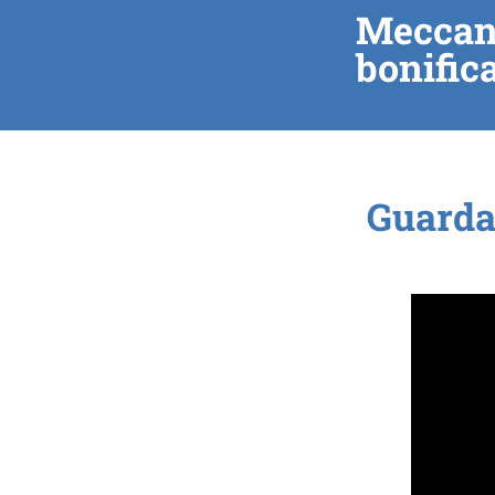
Meccani
bonifica
Guarda 