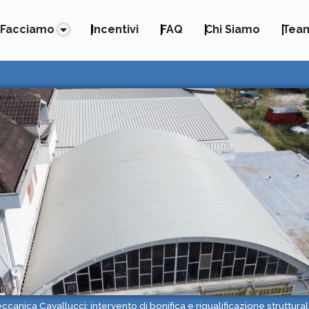
 Facciamo
Incentivi
FAQ
Chi Siamo
Tea
ccanica Cavallucci: intervento di bonifica e riqualificazione struttura