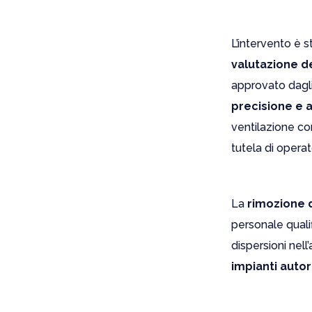
L’intervento è s
valutazione d
approvato dagli
precisione e a
ventilazione con
tutela di operat
La
rimozione 
personale qualif
dispersioni nell
impianti autor