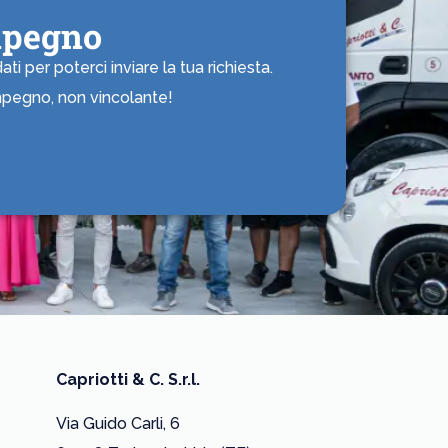
mpegno
i per poterci inviare la tua richiesta.
impegno, non vincolante!
Capriotti & C. S.r.l.
Via Guido Carli, 6