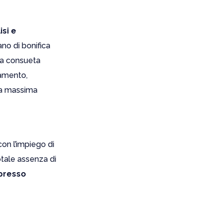
isi e
ano di bonifica
 la consueta
namento,
 la massima
on l’impiego di
otale assenza di
 presso