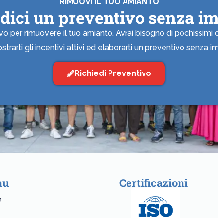
RIMUOVI IL TUO AMIANTO
edici un preventivo senza i
 per rimuovere il tuo amianto. Avrai bisogno di pochissimi dat
strarti gli incentivi attivi ed elaborarti un preventivo senza 
Richiedi Preventivo
nu
Certificazioni
e