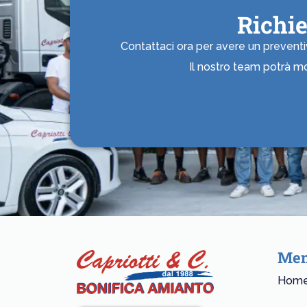
Richi
Contattaci ora per avere un preventivo
Il nostro team potrà mo
Me
Hom