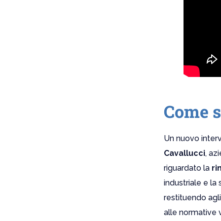
Come si
Un nuovo inter
Cavallucci
, az
riguardato la
ri
industriale e l
restituendo agl
alle normative v