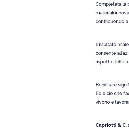
Completata la b
materiali innova
contribuendo a 
Il risultato fi
consente all’azi
rispetto delle r
Bonificare signi
Ed è ciò che fa
vivono e lavoran
Capriotti & C.
s