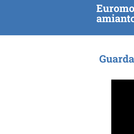
Euromob
amianto
Guarda 