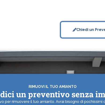
Chiedi un Prev
RIMUOVI IL TUO AMIANTO
edici un preventivo senza i
 per rimuovere il tuo amianto. Avrai bisogno di pochissimi dat