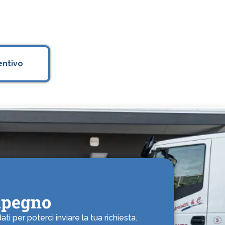
entivo
mpegno
i per poterci inviare la tua richiesta.