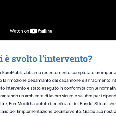
 è svolto l’intervento?
da EuroMobili, abbiamo recentemente completato un importa
o la rimozione dell’amianto dal capannone e il rifacimento in
to intervento è stato eseguito in conformità con le normativ
arantendo un ambiente di lavoro sicuro e salubre per i dipend
oltre, EuroMobili ha potuto beneficiare del Bando ISI Inail, che
iario per l’implementazione dell’intervento. Grazie alla nos