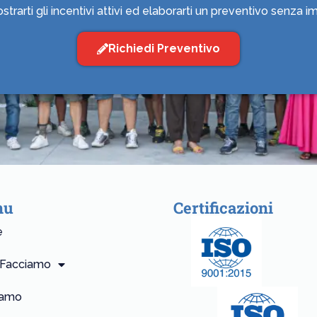
strarti gli incentivi attivi ed elaborarti un preventivo senza 
Richiedi Preventivo
nu
Certificazioni
e
 Facciamo
iamo