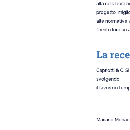
alla collaboraz
progetto, migli
alle normative v
fornito loro un 
La rece
Capriotti & C. 
svolgendo
il lavoro in tem
Mariano Monaco