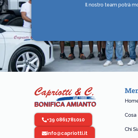
Il nostro team potrà mo
Me
Hom
Cosa
+39 0861781010
Chi S
info@capriotti.it