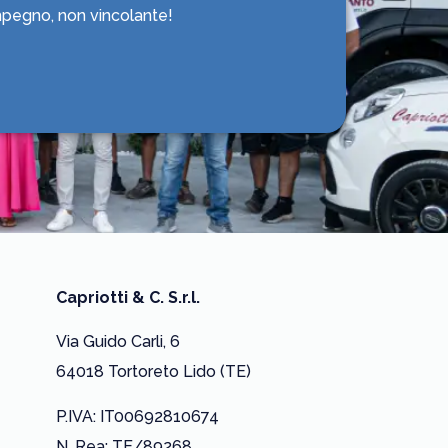
impegno, non vincolante!
Capriotti & C. S.r.l.
Via Guido Carli, 6
64018 Tortoreto Lido (TE)
P.IVA: IT00692810674
N. Rea: TE/89268