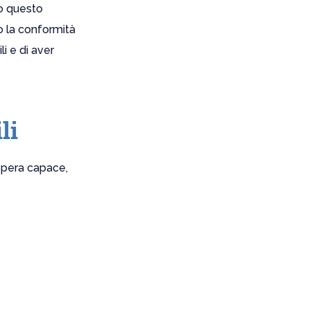
so questo
o la conformità
li e di aver
li
opera capace,